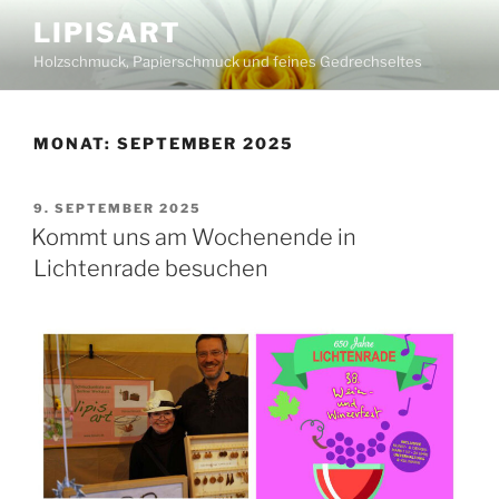
Zum
LIPISART
Inhalt
Holzschmuck, Papierschmuck und feines Gedrechseltes
springen
MONAT:
SEPTEMBER 2025
VERÖFFENTLICHT
9. SEPTEMBER 2025
AM
Kommt uns am Wochenende in
Lichtenrade besuchen