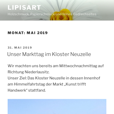
Zum
LIPISART
Inhalt
Holzschmuck, Papierschmuck und feines Gedrechseltes
springen
MONAT:
MAI 2019
VERÖFFENTLICHT
31. MAI 2019
AM
Unser Markttag im Kloster Neuzelle
Wir machten uns bereits am Mittwochnachmittag auf
Richtung Niederlausitz.
Unser Ziel: Das Kloster Neuzelle in dessen Innenhof
am Himmelfahrtstag der Markt „Kunst trifft
Handwerk“ stattfand.